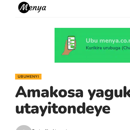
UBUMENYI
Amakosa yaguk
utayitondeye