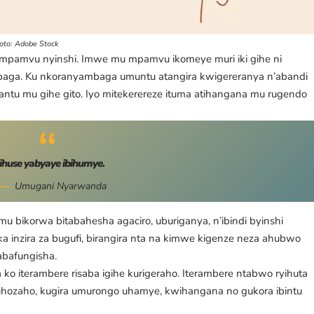
foto: Adobe Stock
 ku mpamvu nyinshi. Imwe mu mpamvu ikomeye muri iki gihe ni
baga. Ku nkoranyambaga umuntu atangira kwigereranya n’abandi
tu mu gihe gito. Iyo mitekerereze ituma atihangana mu rugendo
yihuse yabyaye ibihumye.
Umugani Nyarwanda
 bikorwa bitabahesha agaciro, uburiganya, n’ibindi byinshi
ka inzira za bugufi, birangira nta na kimwe kigenze neza ahubwo
abafungisha.
ko iterambere risaba igihe kurigeraho. Iterambere ntabwo ryihuta
uhozaho, kugira umurongo uhamye, kwihangana no gukora ibintu