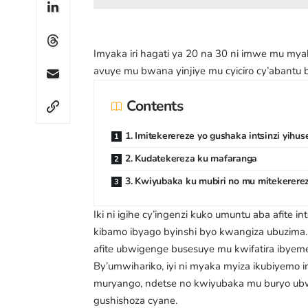
Imyaka iri hagati ya 20 na 30 ni imwe mu my
avuye mu bwana yinjiye mu cyiciro cy’abantu 
Contents
1. Imitekerereze yo gushaka intsinzi yihus
2. Kudatekereza ku mafaranga
3. Kwiyubaka ku mubiri no mu mitekerere
Iki ni igihe cy’ingenzi kuko umuntu aba afite i
kibamo ibyago byinshi byo kwangiza ubuzima. I
afite ubwigenge busesuye mu kwifatira ibyem
By’umwihariko, iyi ni myaka myiza ikubiyemo
muryango
, ndetse no kwiyubaka mu buryo ubw
gushishoza cyane.