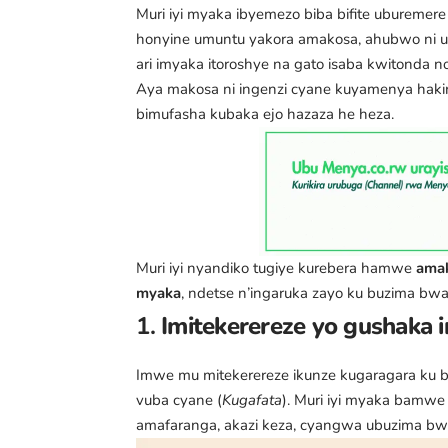
Muri iyi myaka ibyemezo biba bifite ubureme
honyine umuntu yakora amakosa, ahubwo ni uk
ari imyaka itoroshye na gato isaba kwitonda n
Aya makosa ni ingenzi cyane kuyamenya hakiri
bimufasha kubaka ejo hazaza he heza.
Muri iyi nyandiko tugiye kurebera hamwe
amak
myaka
, ndetse n’ingaruka zayo ku buzima bw
1.
Imitekerereze yo gushaka in
Imwe mu mitekerereze ikunze kugaragara ku ba
vuba cyane (
Kugafata
). Muri iyi myaka bamw
amafaranga, akazi keza, cyangwa ubuzima bw