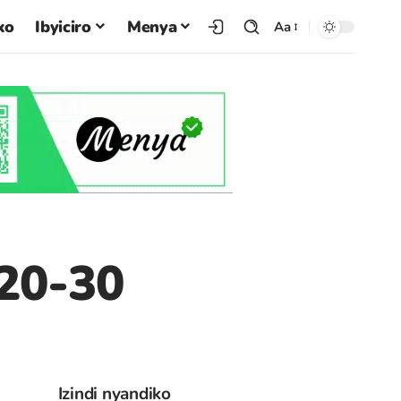
ko
Ibyiciro
Menya
Aa
20-30
Izindi nyandiko