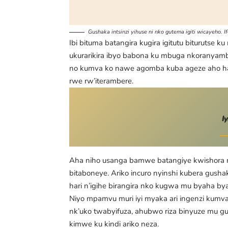
Gushaka intsinzi yihuse ni nko gutema igiti wicayeho. I
Ibi bituma batangira kugira igitutu biturutse
ukurarikira ibyo babona ku mbuga nkoranyam
no kumva ko nawe agomba kuba ageze aho han
rwe rw’iterambere.
I
Aha niho usanga bamwe batangiye kwishora mu
bitaboneye. Ariko incuro nyinshi kubera gusha
hari n’igihe birangira nko kugwa mu byaha by
Niyo mpamvu muri iyi myaka ari ingenzi kumva 
nk’uko twabyifuza, ahubwo riza binyuze mu g
kimwe ku kindi ariko neza.