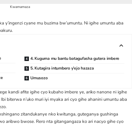
Kwamamaza
aka y’ingenzi cyane mu buzima bw’umuntu. Ni igihe umuntu aba
bakuru.
e
4. Kuguma mu bantu batagufasha gutera imbere
5. Kutagira intumbero y’ejo hazaza
ze
Umusozo
ntege kandi afite igihe cyo kubaho imbere ye, ariko nanone ni igihe
bi biterwa n’uko muri iyi myaka ari cyo gihe ahanini umuntu aba
ezo.
 inshingano zitandukanye nko kwitunga,
guteganya gushinga
o aribwo bwose. Rero nta gitangangaza ko ari nacyo gihe cyo