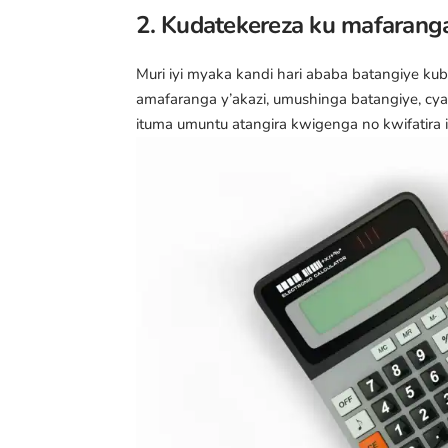
2. Kudatekereza ku mafarang
Muri iyi myaka kandi hari ababa batangiye ku
amafaranga y’akazi, umushinga batangiye, cya
ituma umuntu atangira kwigenga no kwifatira