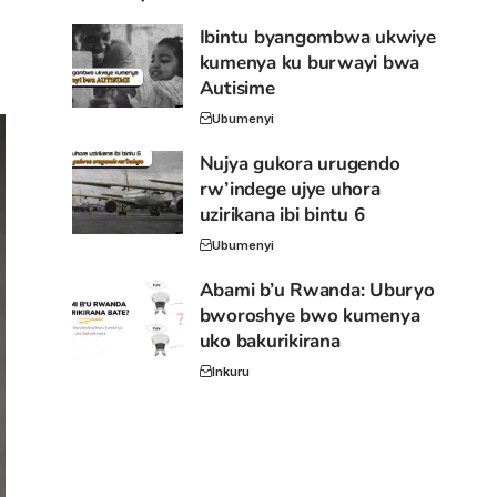
Ibintu byangombwa ukwiye
kumenya ku burwayi bwa
Autisime
Ubumenyi
Nujya gukora urugendo
rw’indege ujye uhora
uzirikana ibi bintu 6
Ubumenyi
Abami b’u Rwanda: Uburyo
bworoshye bwo kumenya
uko bakurikirana
Inkuru