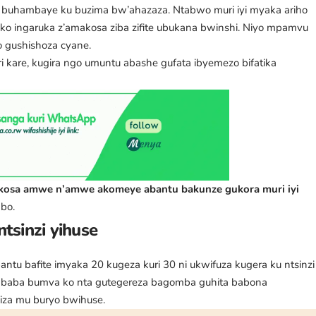
re buhambaye ku buzima bw’ahazaza. Ntabwo muri iyi myaka ariho
o ingaruka z’amakosa ziba zifite ubukana bwinshi. Niyo mpamvu
o gushishoza cyane.
 kare, kugira ngo umuntu abashe gufata ibyemezo bifatika
osa amwe n’amwe akomeye abantu bakunze gukora muri iyi
abo.
tsinzi yihuse
ntu bafite imyaka 20 kugeza kuri 30 ni ukwifuza kugera ku ntsinzi
e baba bumva ko nta gutegereza bagomba guhita babona
iza mu buryo bwihuse.