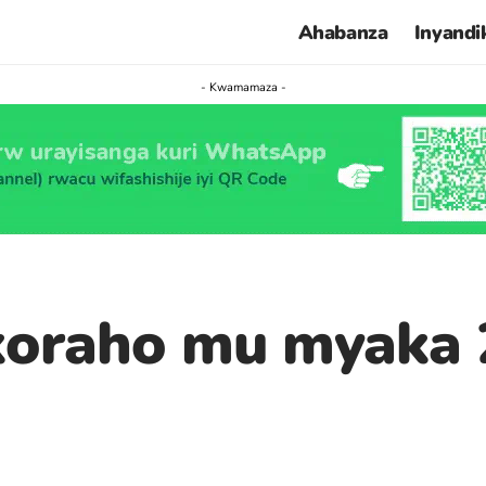
Ahabanza
Inyandi
- Kwamamaza -
oraho mu myaka 