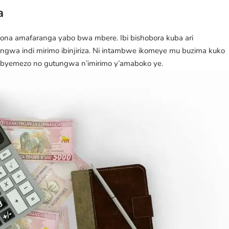
a
bona amafaranga yabo bwa mbere. Ibi bishobora kuba ari
ngwa indi mirimo ibinjiriza. Ni intambwe ikomeye mu buzima kuko
 ibyemezo no gutungwa n’imirimo y’amaboko ye.