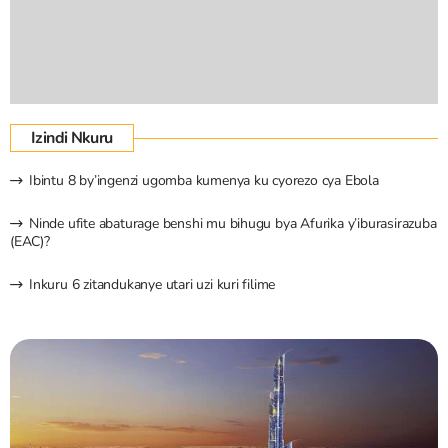
Izindi Nkuru
Ibintu 8 by’ingenzi ugomba kumenya ku cyorezo cya Ebola
Ninde ufite abaturage benshi mu bihugu bya Afurika y’iburasirazuba
(EAC)?
Inkuru 6 zitandukanye utari uzi kuri filime