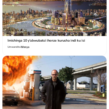
Imishinga 10 y’ubwubatsi ihenze kurusha indi ku isi
Umwanditsi:
Menya