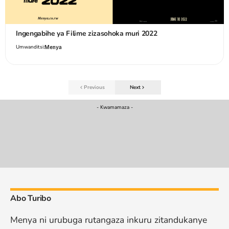
Ingengabihe ya Filime zizasohoka muri 2022
Umwanditsi:
Menya
Previous
Next
- Kwamamaza -
Abo Turibo
Menya ni urubuga rutangaza inkuru zitandukanye