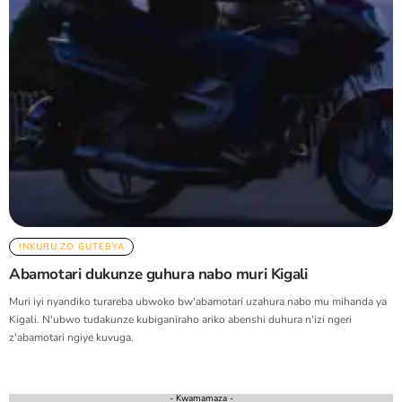
INKURU ZO GUTEBYA
Abamotari dukunze guhura nabo muri Kigali
Muri iyi nyandiko turareba ubwoko bw'abamotari uzahura nabo mu mihanda ya
Kigali. N'ubwo tudakunze kubiganiraho ariko abenshi duhura n'izi ngeri
z'abamotari ngiye kuvuga.
- Kwamamaza -