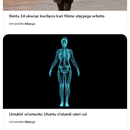
Ibintu 14 ukwiye kwibaza kuri filime utajyaga witaho
Umwanditsi:
Menya
Umubiri w’umuntu: Utuntu n’utundi utari uzi
Umwanditsi:
Menya