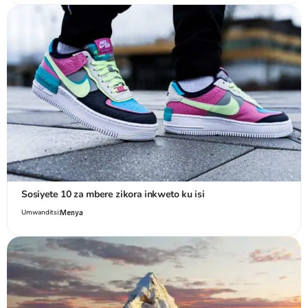
Sosiyete 10 za mbere zikora inkweto ku isi
Umwanditsi:
Menya