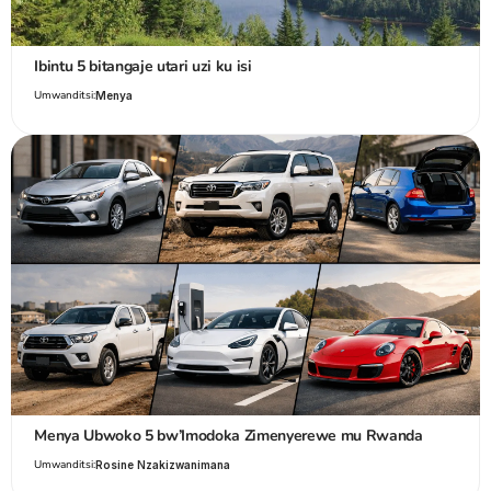
Ibintu 5 bitangaje utari uzi ku isi
Umwanditsi:
Menya
Menya Ubwoko 5 bw’Imodoka Zimenyerewe mu Rwanda
Umwanditsi:
Rosine Nzakizwanimana