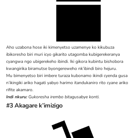
Aho uzabona hose iki kimenyetso uzamenye ko kikubuza
ibikoresho biri muri icyo gikarito utagomba kubigerekeranya
cyangwa ngo ubigerekeho ibindi. Iki gikora kubintu bishobora
kwangirika biramutse byongereweho nk’ibindi biro hejuru.
Mu bimenyetso biri imbere turaza kubonamo ikindi cyenda gusa
n’ikingiki ariko hagati yabyo harimo itandukaniro rito cyane ariko
rifite akamaro.
Indi nkuru:
Gukoresha irembo bitagusabye konti
.
#3 Akagare k’imizigo