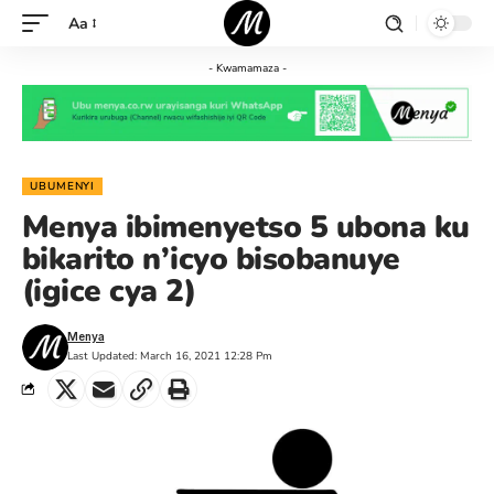
Aa
- Kwamamaza -
UBUMENYI
Menya ibimenyetso 5 ubona ku
bikarito n’icyo bisobanuye
(igice cya 2)
Menya
Last Updated: March 16, 2021 12:28 Pm