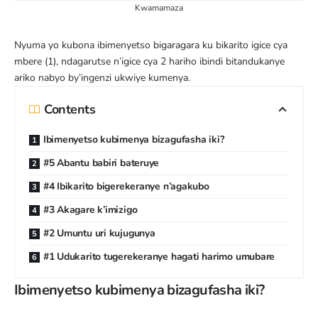
Kwamamaza
Nyuma yo kubona
ibimenyetso bigaragara ku bikarito igice cya
mbere
(1), ndagarutse n’igice cya 2 hariho ibindi bitandukanye
ariko nabyo by’ingenzi ukwiye kumenya.
Contents
Ibimenyetso kubimenya bizagufasha iki?
#5 Abantu babiri bateruye
#4 Ibikarito bigerekeranye n’agakubo
#3 Akagare k’imizigo
#2 Umuntu uri kujugunya
#1 Udukarito tugerekeranye hagati harimo umubare
Ibimenyetso kubimenya bizagufasha iki?