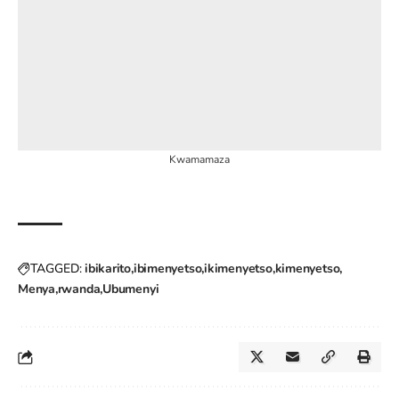
Kwamamaza
TAGGED:
ibikarito
ibimenyetso
ikimenyetso
kimenyetso
Menya
rwanda
Ubumenyi