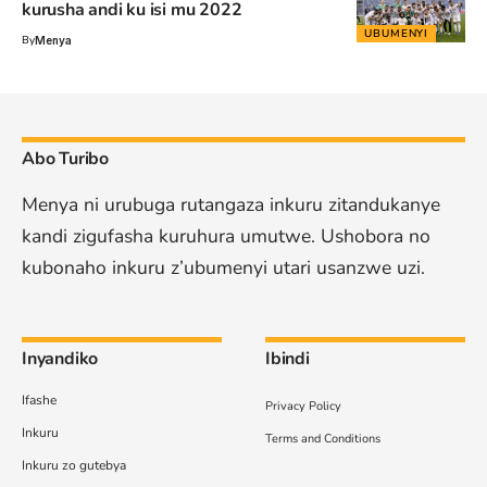
kurusha andi ku isi mu 2022
UBUMENYI
By
Menya
Abo Turibo
Menya ni urubuga rutangaza inkuru zitandukanye
kandi zigufasha kuruhura umutwe. Ushobora no
kubonaho inkuru z’ubumenyi utari usanzwe uzi.
Inyandiko
Ibindi
Ifashe
Privacy Policy
Inkuru
Terms and Conditions
Inkuru zo gutebya