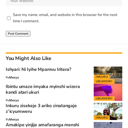
Save my name, email, and website in this browser for the next
time I comment.
You Might Also Like
Ishyari: Ni Iyihe Mpamvu Iritera?
INKURU
By
Menya
UBUMENYI
Ibintu umaze imyaka myinshi wizera
kandi atari ukuri
UBUMENYI
By
Menya
Inkuru zisekeje 3 ariko zinatangaje
z’icyumweru
INKURU
By
Menya
Amakipe yinjije amafaranga menshi