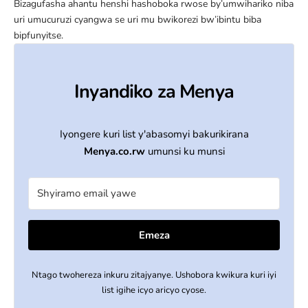
Bizagufasha ahantu henshi hashoboka rwose by’umwihariko niba
uri umucuruzi cyangwa se uri mu bwikorezi bw’ibintu biba
bipfunyitse.
Inyandiko za Menya
Iyongere kuri list y'abasomyi bakurikirana
Menya.co.rw
umunsi ku munsi
Emeza
Ntago twohereza inkuru zitajyanye. Ushobora kwikura kuri iyi
list igihe icyo aricyo cyose.