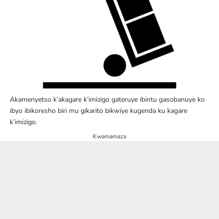
Akamenyetso k’akagare k’imizigo gateruye ibintu gasobanuye ko
ibyo ibikoresho biri mu gikarito bikwiye kugenda ku kagare
k’imizigo.
Kwamamaza