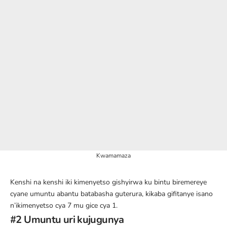
Kwamamaza
Kenshi na kenshi iki kimenyetso gishyirwa ku bintu biremereye
cyane umuntu abantu batabasha guterura, kikaba gifitanye isano
n’ikimenyetso cya 7 mu gice cya 1.
#2 Umuntu uri kujugunya