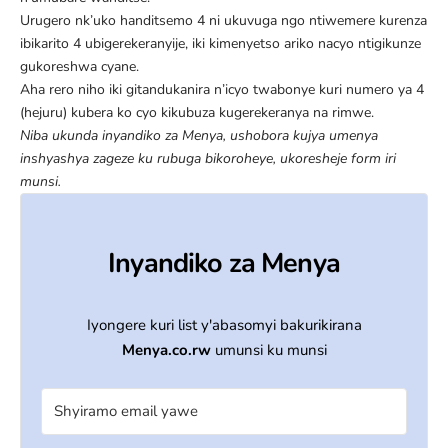
Urugero nk’uko handitsemo 4 ni ukuvuga ngo ntiwemere kurenza
ibikarito 4 ubigerekeranyije, iki kimenyetso ariko nacyo ntigikunze
gukoreshwa cyane.
Aha rero niho iki gitandukanira n’icyo twabonye kuri numero ya 4
(hejuru) kubera ko cyo kikubuza kugerekeranya na rimwe.
Niba ukunda inyandiko za Menya, ushobora kujya umenya
inshyashya zageze ku rubuga bikoroheye, ukoresheje form iri
munsi.
Inyandiko za Menya
Iyongere kuri list y'abasomyi bakurikirana
Menya.co.rw
umunsi ku munsi