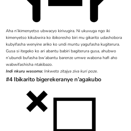
Aha n’ikimenyetso ubwacyo kirivugira. Ni ukuvuga ngo iki
kimenyetso kikubwira ko ibikoresho biri mu gikarito udashobora
kubyifasha wenyine ariko ko undi muntu yagufasha kugiterura.
Gusa si itegeko ko ari abantu babiri bagiterura gusa, ahubwo
n’ubundi bufasha bw’abantu barenze umwe wabona hafi aho
wabwifashisha ntakibazo.
Indi nkuru wasoma:
Inkweto zitajya ziva kuri poze
.
#4 Ibikarito bigerekeranye n’agakubo