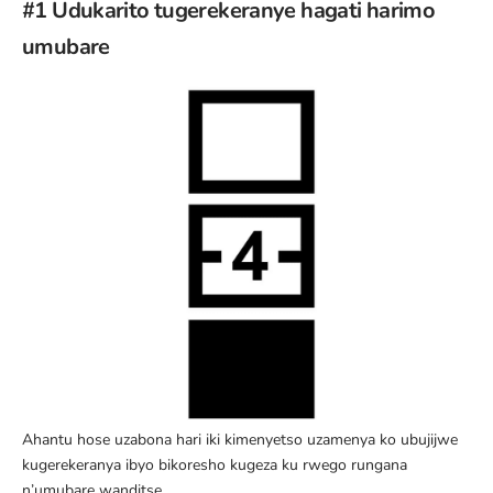
#1 Udukarito tugerekeranye hagati harimo
umubare
Ahantu hose uzabona hari iki kimenyetso uzamenya ko ubujijwe
kugerekeranya ibyo bikoresho kugeza ku rwego rungana
n’umubare wanditse.