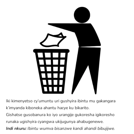
Iki kimenyetso cy’umuntu uri gushyira ibintu mu gakangara
k’imyanda kiboneka ahantu hacye ku bikarito.
Gishatse gusobanura ko iyo urangije gukoresha igikoresho
runaka ugishyira cyangwa ukijugunya ahabugenewe.
Indi nkuru:
Ibintu wumva bisanzwe kandi ahandi bibujijwe
.