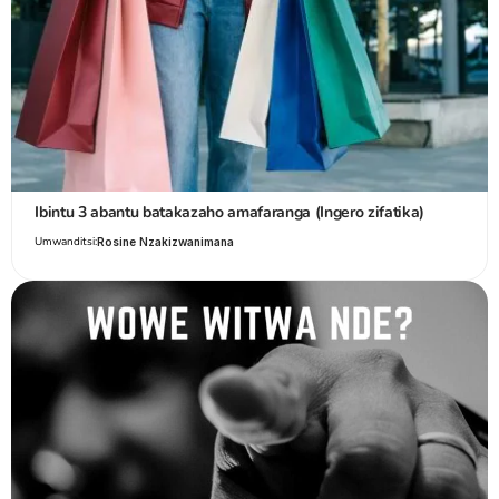
Ibintu 3 abantu batakazaho amafaranga (Ingero zifatika)
Umwanditsi:
Rosine Nzakizwanimana