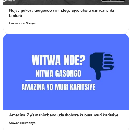
Nujya gukora urugendo rw’indege ujye uhora uzirikana ibi
bintu 6
Umwanditsi:
Menya
Amazina 7 y’amahimbano udashobora kubura muri karitsiye
Umwanditsi:
Menya