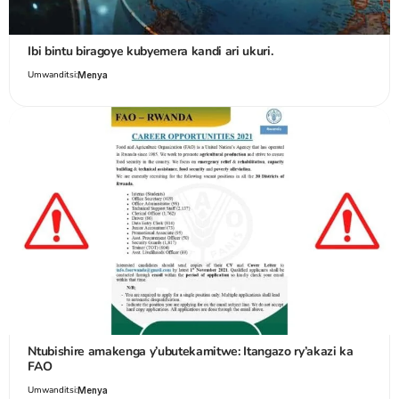
Ibi bintu biragoye kubyemera kandi ari ukuri.
Umwanditsi:
Menya
Ntubishire amakenga y’ubutekamitwe: Itangazo ry’akazi ka
FAO
Umwanditsi:
Menya