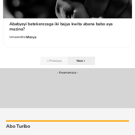
Ababyeyi batekerezaga iki bajya kwita abana babo aya
mazina?
Umwanditsi:
Menya
Previous
Next
- Kwamamaza -
Abo Turibo