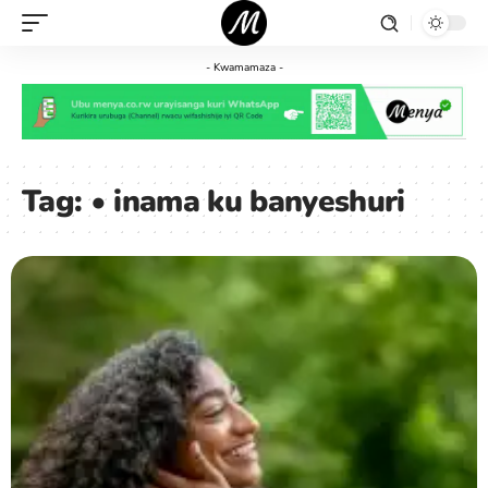
- Kwamamaza -
Tag:
• inama ku banyeshuri