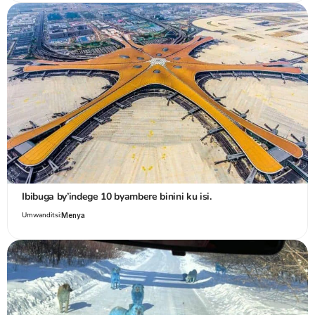
Ibibuga by’indege 10 byambere binini ku isi.
Umwanditsi:
Menya