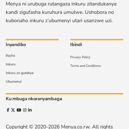
Menya ni urubuga rutangaza inkuru zitandukanye
kandi zigufasha kuruhura umutwe. Ushobora no
kubonaho inkuru z’ubumenyi utari usanzwe uzi.
Inyandiko
Ibindi
Ifashe
Privacy Policy
Inkuru
Terms and Conditions
Inkuru zo gutebya
Ubumenyi
Ku mbuga nkoranyambaga
Copyright © 2020-2026
Menya.co.rw
. All rights