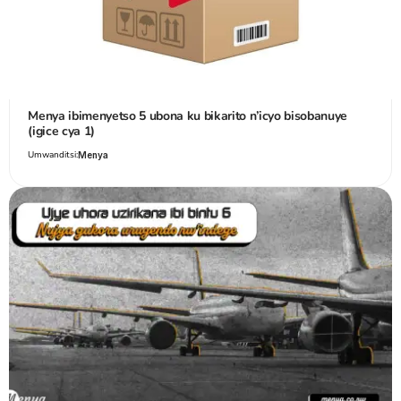
Menya ibimenyetso 5 ubona ku bikarito n’icyo bisobanuye
(igice cya 1)
Umwanditsi:
Menya