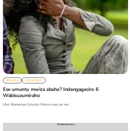
INKURU
UBUMENYI
Ese umuntu mwiza abaho? Indangagaciro 6
Wabisuzumiraho
Uko Wamenya Umuntu Mwiza uwo ari we
- Kwamamaza -