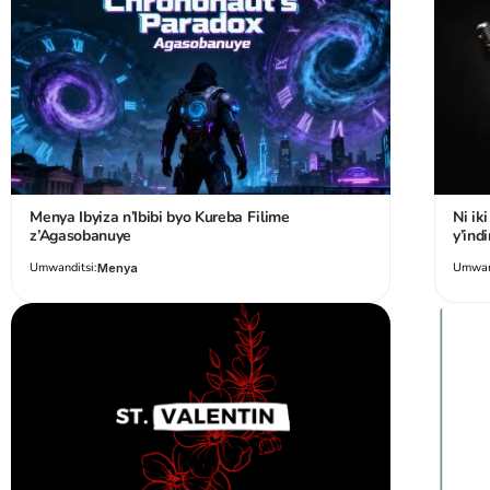
Menya Ibyiza n’Ibibi byo Kureba Filime
Ni i
z’Agasobanuye
y’ind
Umwanditsi:
Umwand
Menya