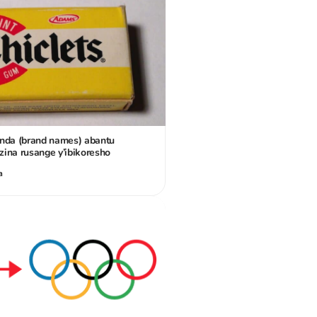
nda (brand names) abantu
ina rusange y’ibikoresho
a