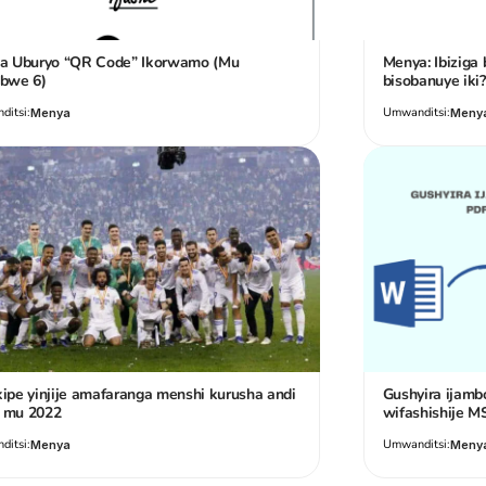
a Uburyo “QR Code” Ikorwamo (Mu
Menya: Ibiziga 
bwe 6)
bisobanuye iki?
itsi:
Umwanditsi:
Menya
Meny
pe yinjije amafaranga menshi kurusha andi
Gushyira ijamb
i mu 2022
wifashishije 
itsi:
Umwanditsi:
Menya
Meny