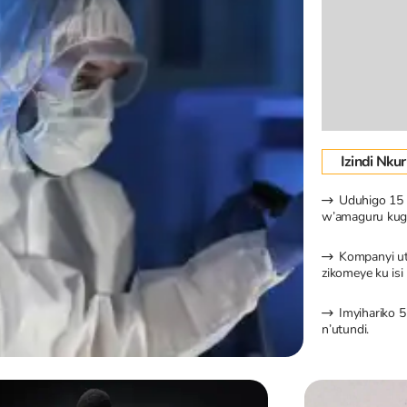
Izindi Nku
Uduhigo 15 
w’amaguru kug
Kompanyi uta
zikomeye ku isi
Imyihariko 5
n’utundi.