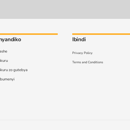
Inyandiko
Ibindi
fashe
Privacy Policy
nkuru
Terms and Conditions
nkuru zo gutebya
bumenyi