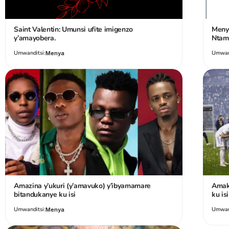
Saint Valentin: Umunsi ufite imigenzo
Meny
y’amayobera.
Ntam
Umwanditsi:
Umwand
Menya
Amazina y’ukuri (y’amavuko) y’ibyamamare
Amaki
bitandukanye ku isi
ku is
Umwanditsi:
Umwand
Menya