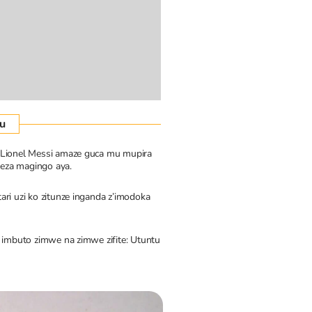
ru
Lionel Messi amaze guca mu mupira
eza magingo aya.
ri uzi ko zitunze inganda z’imodoka
 imbuto zimwe na zimwe zifite: Utuntu