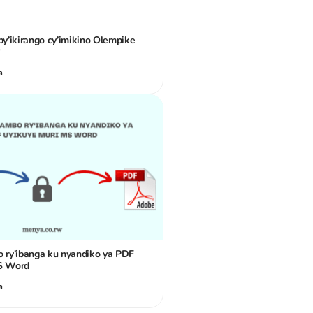
by’ikirango cy’imikino Olempike
a
o ry’ibanga ku nyandiko ya PDF
MS Word
a