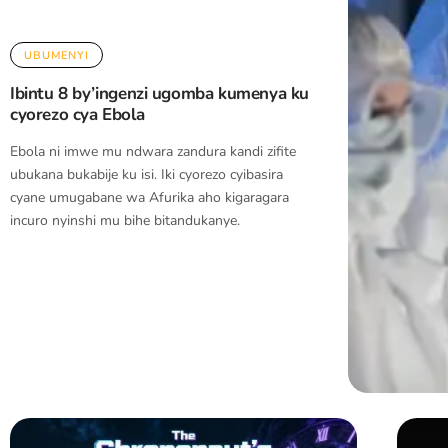
UBUMENYI
Ibintu 8 by’ingenzi ugomba kumenya ku
cyorezo cya Ebola
Ebola ni imwe mu ndwara zandura kandi zifite
ubukana bukabije ku isi. Iki cyorezo cyibasira
cyane umugabane wa Afurika aho kigaragara
incuro nyinshi mu bihe bitandukanye.