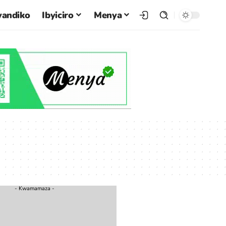
yandiko
Ibyiciro
Menya
- Kwamamaza -