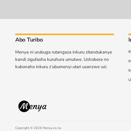
Abo Turibo
Menya ni urubuga rutangaza inkuru zitandukanye
I
kandi zigufasha kuruhura umutwe. Ushobora no
I
kubonaho inkuru z’ubumenyi utari usanzwe uzi.
I
U
Copyright © 2026 Menya.co.rw.