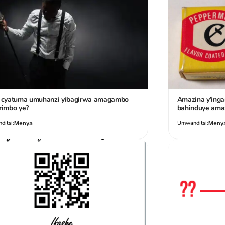
ki cyatuma umuhanzi yibagirwa amagambo
Amazina y’inga
irimbo ye?
bahinduye amaz
itsi:
Umwanditsi:
Menya
Meny