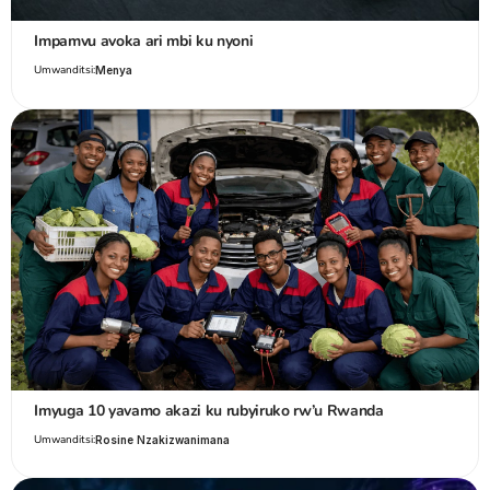
Impamvu avoka ari mbi ku nyoni
Umwanditsi:
Menya
Imyuga 10 yavamo akazi ku rubyiruko rw’u Rwanda
Umwanditsi:
Rosine Nzakizwanimana