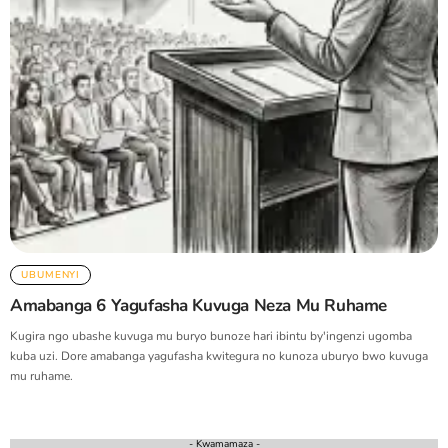
UBUMENYI
Amabanga 6 Yagufasha Kuvuga Neza Mu Ruhame
Kugira ngo ubashe kuvuga mu buryo bunoze hari ibintu by'ingenzi ugomba
kuba uzi. Dore amabanga yagufasha kwitegura no kunoza uburyo bwo kuvuga
mu ruhame.
- Kwamamaza -