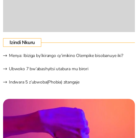
Izindi Nkuru
Menya: Ibiziga by’ikirango cy’imikino Olempike bisobanuye iki?
Ubwoko 7 bw’abashyitsi utabura mu birori
Indwara 5 z’ubwoba(Phobia) zitangaje