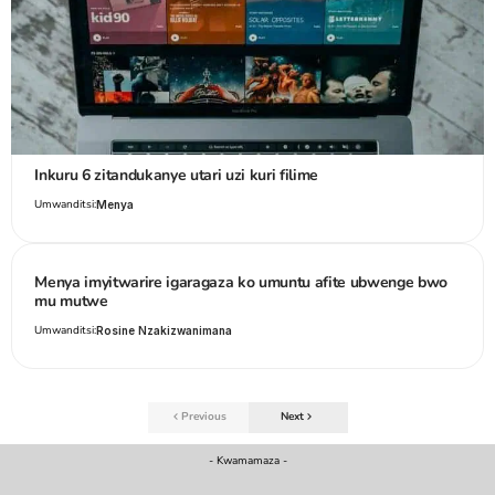
Inkuru 6 zitandukanye utari uzi kuri filime
Umwanditsi:
Menya
Menya imyitwarire igaragaza ko umuntu afite ubwenge bwo
mu mutwe
Umwanditsi:
Rosine Nzakizwanimana
Previous
Next
- Kwamamaza -