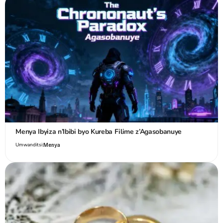
Menya Ibyiza n’Ibibi byo Kureba Filime z’Agasobanuye
Umwanditsi:
Menya