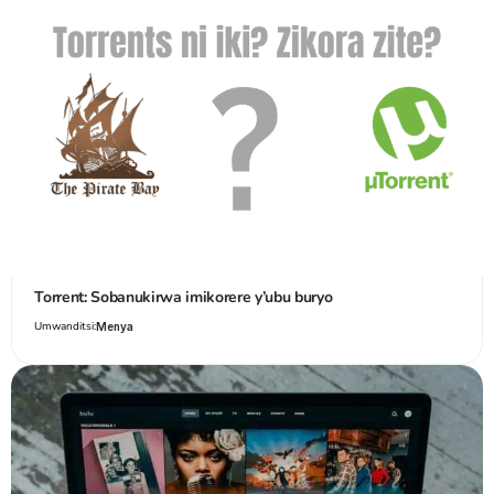
Torrent: Sobanukirwa imikorere y’ubu buryo
Umwanditsi:
Menya