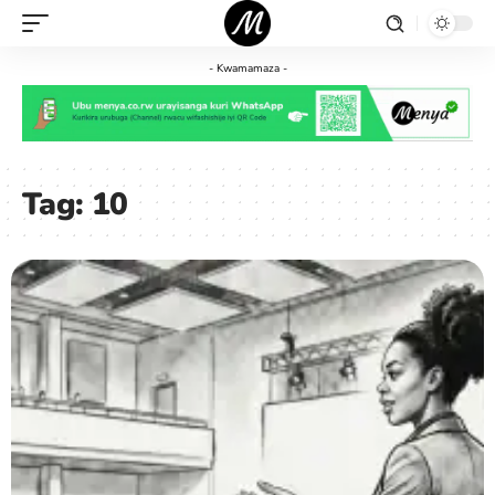
- Kwamamaza -
Tag:
10