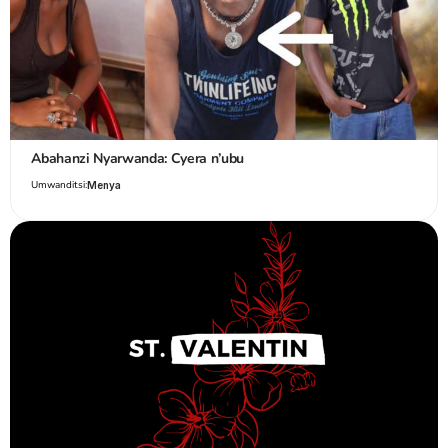
Abahanzi Nyarwanda: Cyera n’ubu
Umwanditsi:
Menya