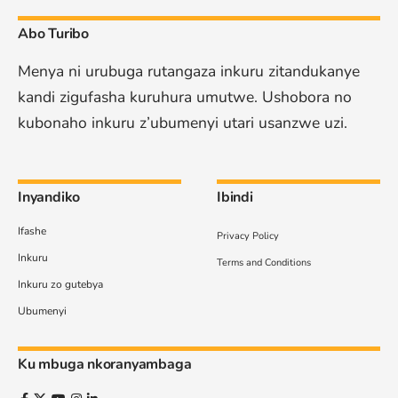
Abo Turibo
Menya ni urubuga rutangaza inkuru zitandukanye
kandi zigufasha kuruhura umutwe. Ushobora no
kubonaho inkuru z’ubumenyi utari usanzwe uzi.
Inyandiko
Ibindi
Ifashe
Privacy Policy
Inkuru
Terms and Conditions
Inkuru zo gutebya
Ubumenyi
Ku mbuga nkoranyambaga