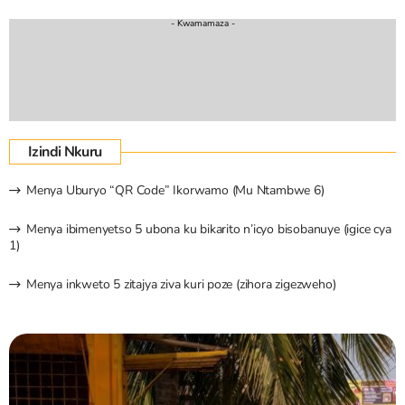
- Kwamamaza -
Izindi Nkuru
Menya Uburyo “QR Code” Ikorwamo (Mu Ntambwe 6)
Menya ibimenyetso 5 ubona ku bikarito n’icyo bisobanuye (igice cya
1)
Menya inkweto 5 zitajya ziva kuri poze (zihora zigezweho)