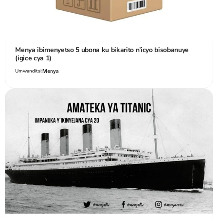
Menya ibimenyetso 5 ubona ku bikarito n’icyo bisobanuye
(igice cya 1)
Umwanditsi:
Menya