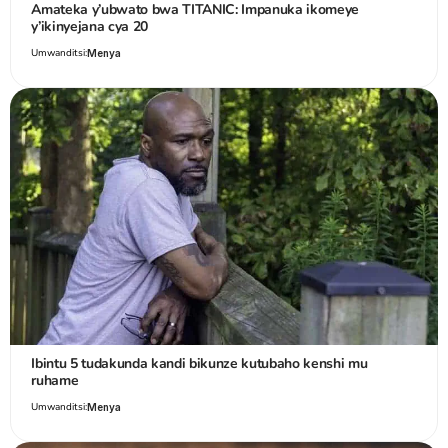
Amateka y’ubwato bwa TITANIC: Impanuka ikomeye
y’ikinyejana cya 20
Umwanditsi:
Menya
Ibintu 5 tudakunda kandi bikunze kutubaho kenshi mu
ruhame
Umwanditsi:
Menya