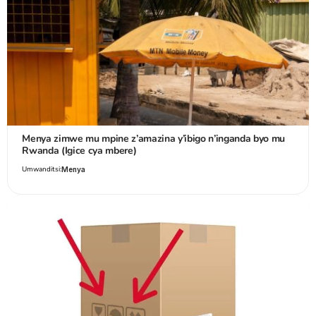
Menya zimwe mu mpine z’amazina y’ibigo n’inganda byo mu
Rwanda (Igice cya mbere)
Umwanditsi:
Menya