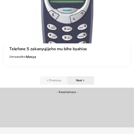
Telefone 5 zakanyujijeho mu bihe byahise
Umwanditsi:
Menya
Previous
Next
- Kwamamaza -