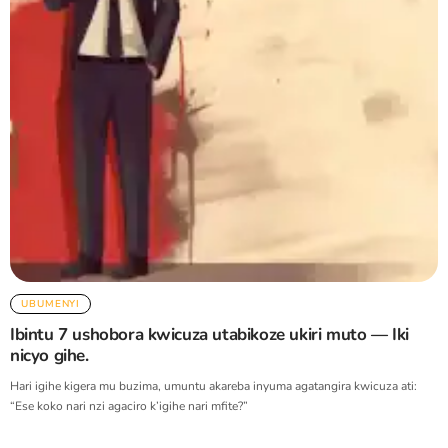
UBUMENYI
Ibintu 7 ushobora kwicuza utabikoze ukiri muto — Iki
nicyo gihe.
Hari igihe kigera mu buzima, umuntu akareba inyuma agatangira kwicuza ati:
“Ese koko nari nzi agaciro k’igihe nari mfite?”