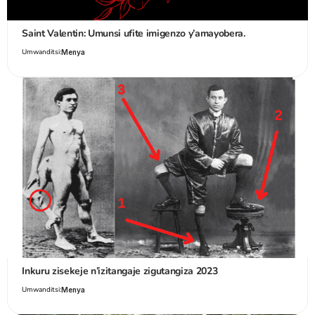
Saint Valentin: Umunsi ufite imigenzo y’amayobera.
Umwanditsi:
Menya
Inkuru zisekeje n’izitangaje zigutangiza 2023
Umwanditsi:
Menya