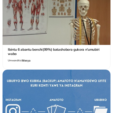
Ibintu 6 abantu benshi(99%) batashobora gukora n’umubiri
wabo
Umwanditsi:
Menya