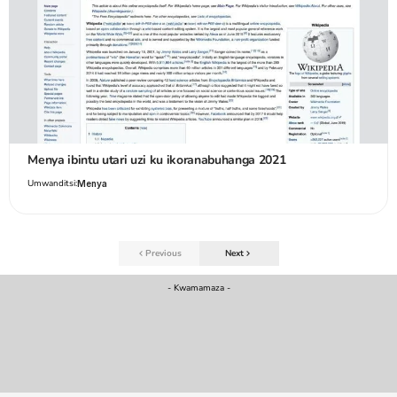
Menya ibintu utari uzi ku ikoranabuhanga 2021
Umwanditsi:
Menya
Previous
Next
- Kwamamaza -