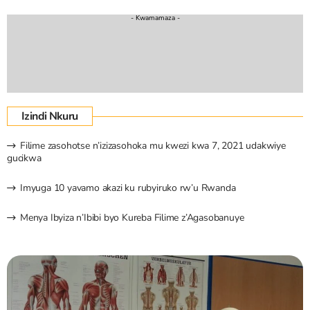
- Kwamamaza -
Izindi Nkuru
Filime zasohotse n’izizasohoka mu kwezi kwa 7, 2021 udakwiye
gucikwa
Imyuga 10 yavamo akazi ku rubyiruko rw’u Rwanda
Menya Ibyiza n’Ibibi byo Kureba Filime z’Agasobanuye