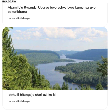
Abami b’u Rwanda: Uburyo bworoshye bwo kumenya uko
bakurikirana
Umwanditsi:
Menya
Ibintu 5 bitangaje utari uzi ku isi
Umwanditsi:
Menya