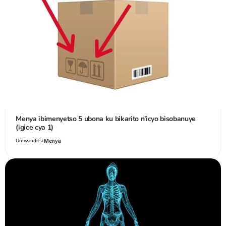
Menya ibimenyetso 5 ubona ku bikarito n’icyo bisobanuye
(igice cya 1)
Umwanditsi:
Menya