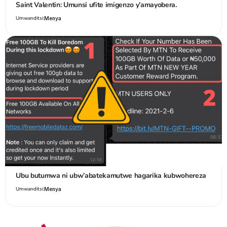
Saint Valentin: Umunsi ufite imigenzo y’amayobera.
Umwanditsi:
Menya
Ubu butumwa ni ubw’abatekamutwe hagarika kubwohereza
Umwanditsi:
Menya