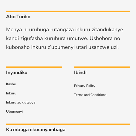
Abo Turibo
Menya ni urubuga rutangaza inkuru zitandukanye
kandi zigufasha kuruhura umutwe. Ushobora no
kubonaho inkuru z’ubumenyi utari usanzwe uzi.
Inyandiko
Ibindi
Ifashe
Privacy Policy
Inkuru
Terms and Conditions
Inkuru zo gutebya
Ubumenyi
Ku mbuga nkoranyambaga