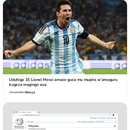
Uduhigo 15 Lionel Messi amaze guca mu mupira w’amaguru
kugeza magingo aya.
Umwanditsi:
Menya