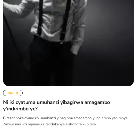
INKURU
Ni iki cyatuma umuhanzi yibagirwa amagambo
y’indirimbo ye?
Birashoboka cyane ko umuhanzi yibagirwa amagambo y'indirimbo yahimbye.
Zimwe muri izi mpamvu zitandukanye zishobora kubitera.